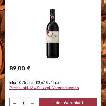
Bildergalerie überspringen
Regulärer Preis:
89,00 €
Inhalt:
0.75 Liter
(118,67 € / 1 Liter)
Preise inkl. MwSt. zzgl. Versandkosten
Produkt Anzahl: Gib den gewünschten 
In den Warenkorb