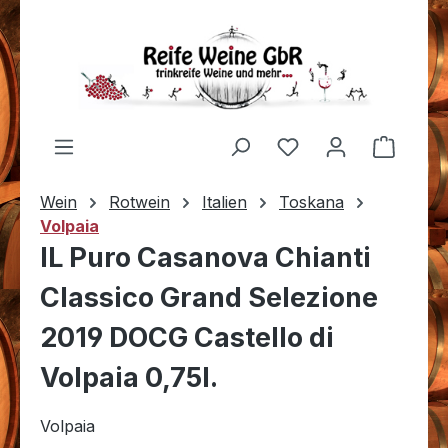
Zum Hauptinhalt springen
Du hast 0 Produkt
Warenk
Wein
Rotwein
Italien
Toskana
Volpaia
IL Puro Casanova Chianti
Classico Grand Selezione
2019 DOCG Castello di
Volpaia 0,75l.
Volpaia