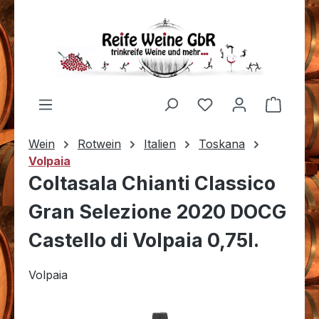
Zum Hauptinhalt springen
Du hast 0 Produkt
Warenk
Wein
Rotwein
Italien
Toskana
Volpaia
Coltasala Chianti Classico
Gran Selezione 2020 DOCG
Castello di Volpaia 0,75l.
Volpaia