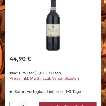
Bildergalerie überspringen
Regulärer Preis:
44,90 €
Inhalt:
0.75 Liter
(59,87 € / 1 Liter)
Preise inkl. MwSt. zzgl. Versandkosten
Sofort verfügbar, Lieferzeit: 1-3 Tage
Produkt Anzahl: Gib den gewünschten 