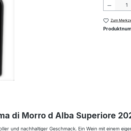
Produkt 
Zum Merkze
Produktnu
a di Morro d Alba Superiore 202
oller und nachhaltiger Geschmack. Ein Wein mit einem eige