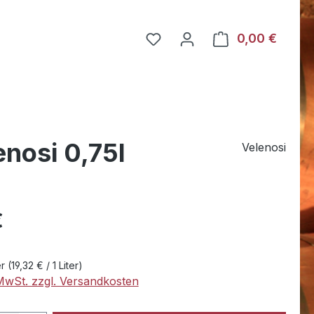
Du hast 0 Produkte auf dem
0,00 €
Warenk
nosi 0,75l
Velenosi
eis:
€
er
(19,32 € / 1 Liter)
 MwSt. zzgl. Versandkosten