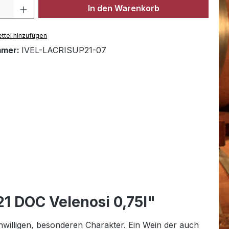
Anzahl: Gib den gewünschten Wert ein 
In den Warenkorb
ttel hinzufügen
mmer:
IVEL-LACRISUP21-07
1 DOC Velenosi 0,75l"
nwilligen, besonderen Charakter. Ein Wein der auch