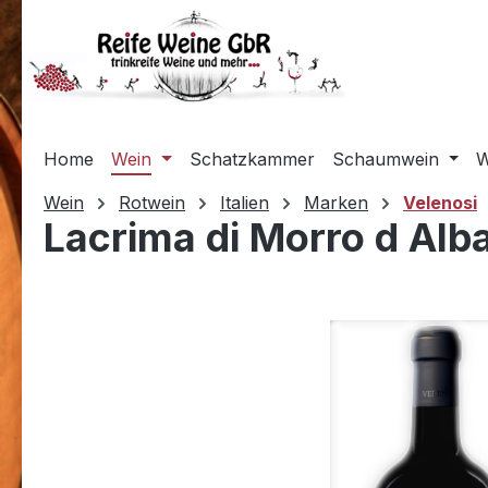
m Hauptinhalt springen
Zur Suche springen
Zur Hauptnavigation springen
Home
Wein
Schatzkammer
Schaumwein
W
Wein
Rotwein
Italien
Marken
Velenosi
Lacrima di Morro d Alb
Bildergalerie überspringen