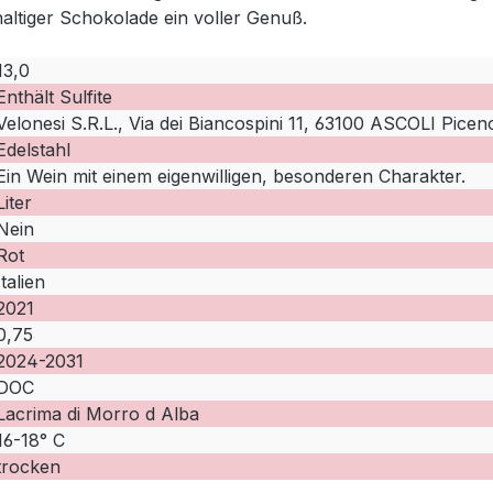
altiger Schokolade ein voller Genuß.
13,0
Enthält Sulfite
Velonesi S.R.L., Via dei Biancospini 11, 63100 ASCOLI Piceno
Edelstahl
Ein Wein mit einem eigenwilligen, besonderen Charakter.
Liter
Nein
Rot
Italien
2021
0,75
2024-2031
DOC
Lacrima di Morro d Alba
16-18° C
trocken