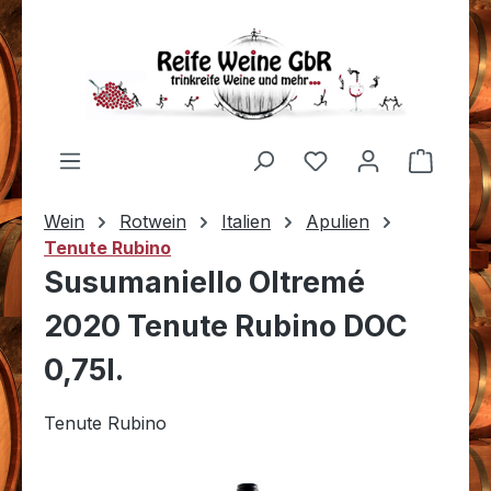
Zum Hauptinhalt springen
Du hast 0 Produkt
Warenk
Wein
Rotwein
Italien
Apulien
Tenute Rubino
Susumaniello Oltremé
2020 Tenute Rubino DOC
0,75l.
Tenute Rubino