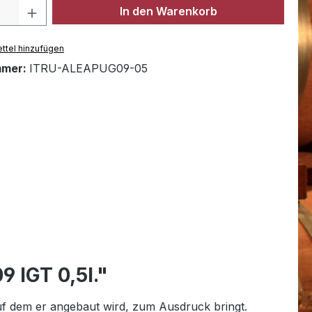
Anzahl: Gib den gewünschten Wert ein 
In den Warenkorb
ttel hinzufügen
mmer:
ITRU-ALEAPUG09-05
 IGT 0,5l."
auf dem er angebaut wird, zum Ausdruck bringt.