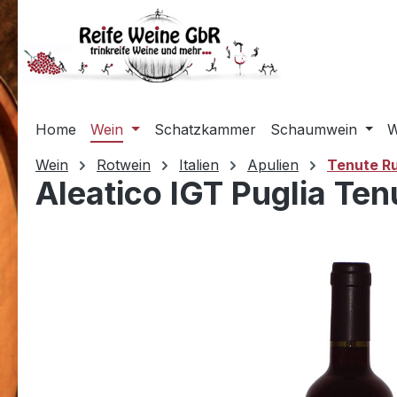
m Hauptinhalt springen
Zur Suche springen
Zur Hauptnavigation springen
Home
Wein
Schatzkammer
Schaumwein
W
Wein
Rotwein
Italien
Apulien
Tenute R
Aleatico IGT Puglia Ten
Bildergalerie überspringen