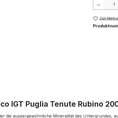
Produkt 
Zum Merkze
Produktnu
co IGT Puglia Tenute Rubino 2009
, der die aussergewöhnliche Mineralität des Untergrundes, 