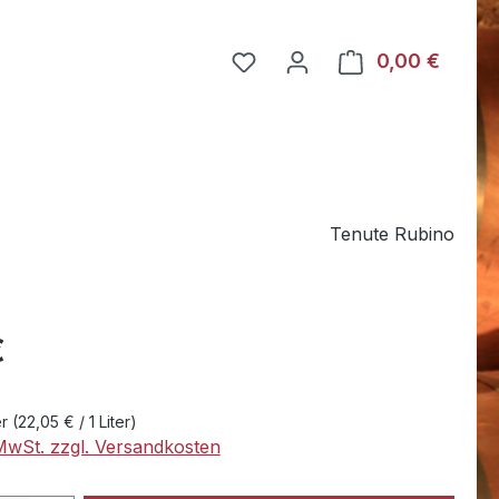
Du hast 0 Produkte auf dem
0,00 €
Warenk
Tenute Rubino
eis:
€
er
(22,05 € / 1 Liter)
 MwSt. zzgl. Versandkosten