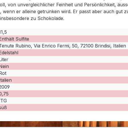
voll, von unvergleichlicher Feinheit und Persönlichkeit, äu
 wenn er alleine getrunken wird. Er passt aber auch gut
 insbesondere zu Schokolade.
11,5
Enthält Sulfite
Tenute Rubino, Via Enrico Fermi, 50, 72100 Brindisi, Italien
Edelstahl
Liter
Nein
Rot
Italien
2009
0,75
ITG
süß