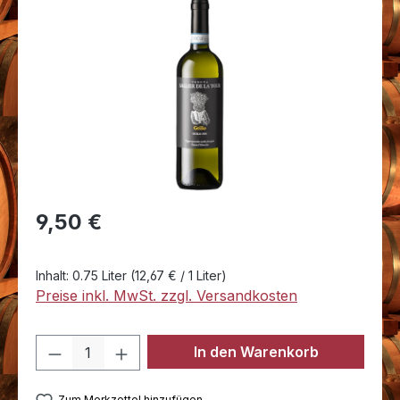
Bildergalerie überspringen
Regulärer Preis:
9,50 €
Inhalt:
0.75 Liter
(12,67 € / 1 Liter)
Preise inkl. MwSt. zzgl. Versandkosten
Produkt Anzahl: Gib den gewünschten 
In den Warenkorb
Zum Merkzettel hinzufügen