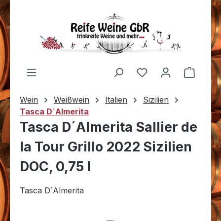
Zum Hauptinhalt springen
Du hast 0 Produkt
Warenk
Wein
Weißwein
Italien
Sizilien
Tasca D´Almerita
Tasca D´Almerita Sallier de
la Tour Grillo 2022 Sizilien
DOC, 0,75 l
Tasca D´Almerita