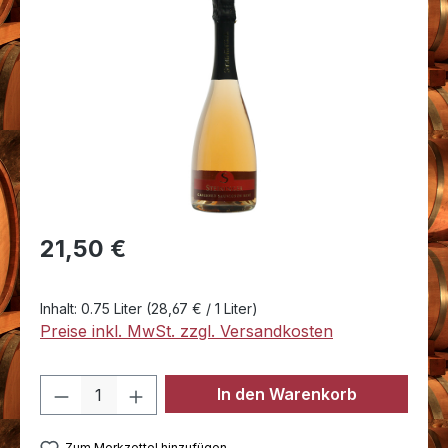
Bildergalerie überspringen
Regulärer Preis:
21,50 €
Inhalt:
0.75 Liter
(28,67 € / 1 Liter)
Preise inkl. MwSt. zzgl. Versandkosten
Produkt Anzahl: Gib den gewünschten 
In den Warenkorb
Zum Merkzettel hinzufügen