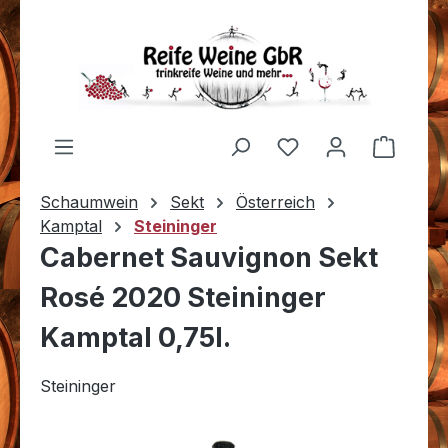
Zum Hauptinhalt springen
Du hast 0 Produkt
Warenk
Schaumwein
Sekt
Österreich
Kamptal
Steininger
Cabernet Sauvignon Sekt
Rosé 2020 Steininger
Kamptal 0,75l.
Steininger