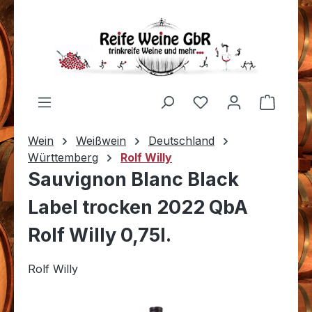
Zum Hauptinhalt springen
Du hast 0 Produkt
Warenk
Wein
Weißwein
Deutschland
Württemberg
Rolf Willy
Sauvignon Blanc Black
Label trocken 2022 QbA
Rolf Willy 0,75l.
Rolf Willy