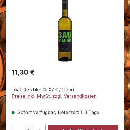
Bildergalerie überspringen
Regulärer Preis:
11,30 €
Inhalt:
0.75 Liter
(15,07 € / 1 Liter)
Preise inkl. MwSt. zzgl. Versandkosten
Sofort verfügbar, Lieferzeit: 1-3 Tage
Produkt Anzahl: Gib den gewünschten 