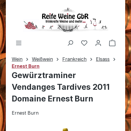
Zum Hauptinhalt springen
Du hast 0 Produkt
Warenk
Wein
Weißwein
Frankreich
Elsass
Ernest Burn
Gewürztraminer
Vendanges Tardives 2011
Domaine Ernest Burn
Ernest Burn