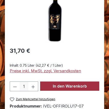
Regulärer Preis:
31,70 €
Inhalt:
0.75 Liter
(42,27 € / 1 Liter)
Preise inkl. MwSt. zzgl. Versandkosten
Produkt Anzahl: Gib den gewünschten 
In den Warenkorb
Zum Merkzettel hinzufügen
Produktnummer:
IVEL-OFFIROLU17-07