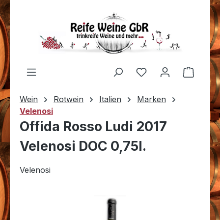
Zum Hauptinhalt springen
Du hast 0 Produkt
Warenk
Wein
Rotwein
Italien
Marken
Velenosi
Offida Rosso Ludi 2017
Velenosi DOC 0,75l.
Velenosi
Bildergalerie überspringen