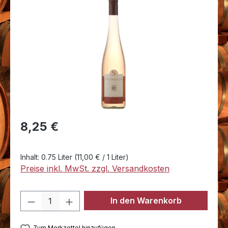
Bildergalerie überspringen
Regulärer Preis:
8,25 €
Inhalt:
0.75 Liter
(11,00 € / 1 Liter)
Preise inkl. MwSt. zzgl. Versandkosten
Produkt Anzahl: Gib den gewünschten 
In den Warenkorb
Zum Merkzettel hinzufügen