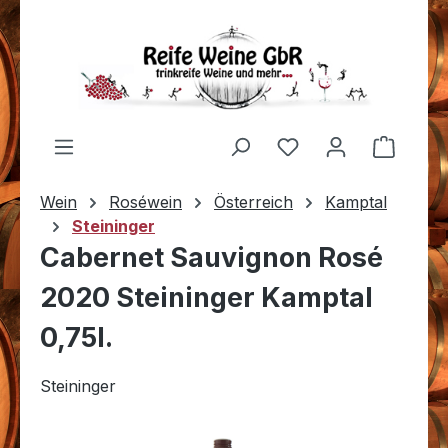
Zum Hauptinhalt springen
Du hast 0 Produkt
Warenk
Wein
Roséwein
Österreich
Kamptal
Steininger
Cabernet Sauvignon Rosé
2020 Steininger Kamptal
0,75l.
Steininger