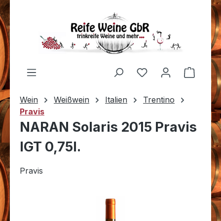
Zum Hauptinhalt springen
Du hast 0 Produkt
Warenk
Wein
Weißwein
Italien
Trentino
Pravis
NARAN Solaris 2015 Pravis
IGT 0,75l.
Pravis
Bildergalerie überspringen