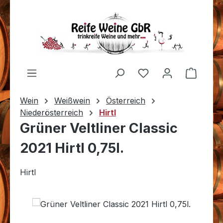
Zum Hauptinhalt springen
Du hast 0 Produkt
Warenk
Wein
Weißwein
Österreich
Niederösterreich
Hirtl
Grüner Veltliner Classic
2021 Hirtl 0,75l.
Hirtl
Bildergalerie überspringen