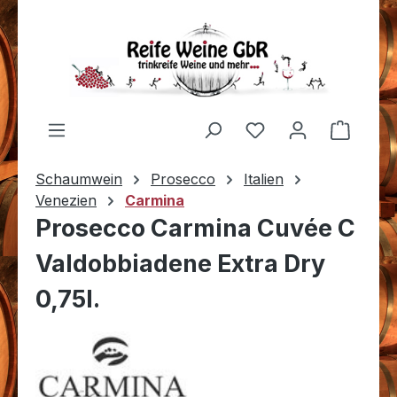
Zum Hauptinhalt springen
Du hast 0 Produkt
Warenk
Schaumwein
Prosecco
Italien
Venezien
Carmina
Prosecco Carmina Cuvée C
Valdobbiadene Extra Dry
0,75l.