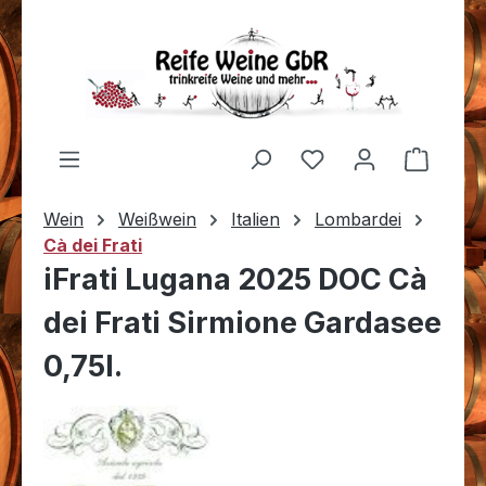
Zum Hauptinhalt springen
Du hast 0 Produkt
Warenk
Wein
Weißwein
Italien
Lombardei
Cà dei Frati
iFrati Lugana 2025 DOC Cà
dei Frati Sirmione Gardasee
0,75l.